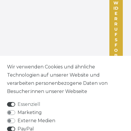
W
ID
E
R
R
U
F
S
F
O
R
M
U
Wir verwenden Cookies und ähnliche
L
Technologien auf unserer Website und
A
R
verarbeiten personenbezogene Daten von
Besucher:innen unserer Webseite
Essenziell
Marketing
ZAHLEN SIE BEQUEM PER
Externe Medien
PayPal