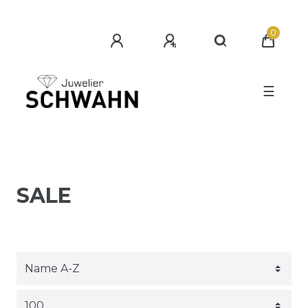
0
☰
SALE