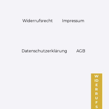
Widerrufs­recht
Impressum
Daten­schutz­erklärung
AGB
W
ID
E
R
R
U
F
S