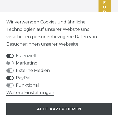
F
O
R
M
U
Wir verwenden Cookies und ähnliche
L
Technologien auf unserer Website und
A
R
verarbeiten personenbezogene Daten von
Besucher:innen unserer Webseite
Essenziell
Marketing
ZAHLEN SIE BEQUEM PER
Externe Medien
PayPal
Funktional
Weitere Einstellungen
ALLE AKZEPTIEREN