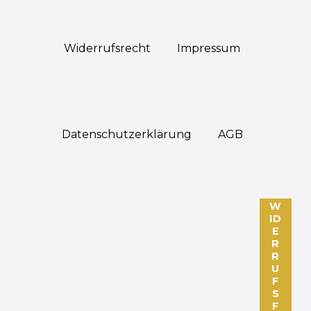
Widerrufs­recht
Impressum
Daten­schutz­erklärung
AGB
W
ID
E
R
R
U
F
S
F