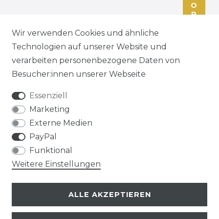
O
R
M
U
Wir verwenden Cookies und ähnliche
L
Technologien auf unserer Website und
A
R
verarbeiten personenbezogene Daten von
Besucher:innen unserer Webseite
Essenziell
Marketing
ZAHLEN SIE BEQUEM PER
Externe Medien
PayPal
Funktional
Weitere Einstellungen
ALLE AKZEPTIEREN