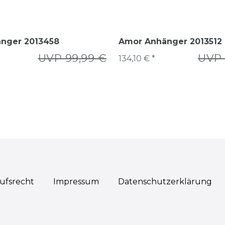
nger 2013458
Amor Anhänger 2013512
UVP 99,99 €
UVP 
134,10 € *
ufs­recht
Impressum
Daten­schutz­erklärung