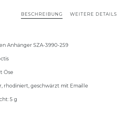
BESCHREIBUNG
WEITERE DETAILS
gen Anhänger SZA-3990-259
ctis
t Öse
er, rhodiniert, geschwärzt mit Emaille
cht: 5 g