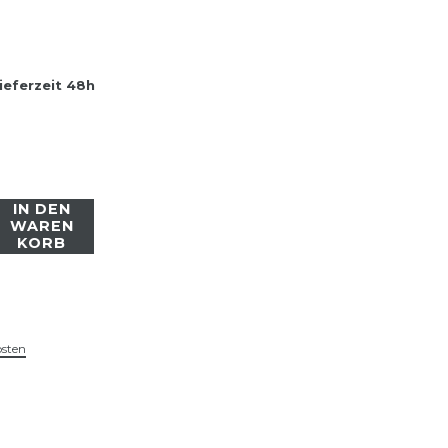
ieferzeit 48h
IN DEN
WAREN
KORB
osten