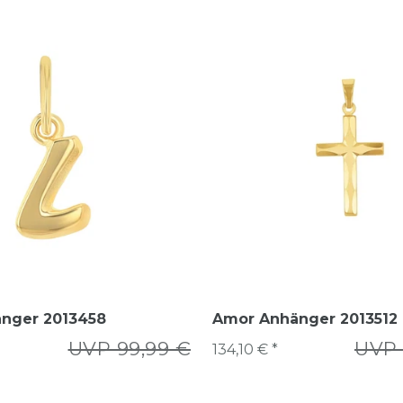
nger 2013458
Amor Anhänger 2013512
UVP 99,99 €
UVP 
134,10 € *