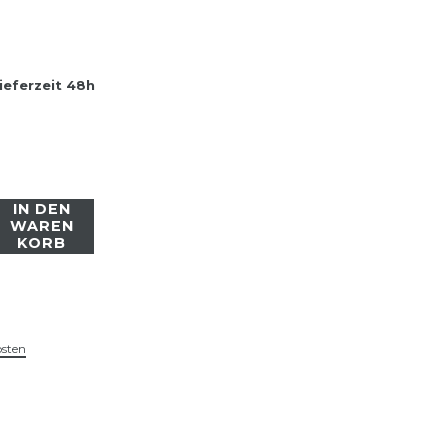
ieferzeit 48h
IN DEN
WAREN
KORB
osten