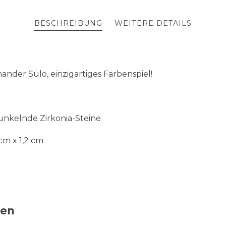
BESCHREIBUNG
WEITERE DETAILS
nder Sülo, einzigartiges Farbenspiel!
unkelnde Zirkonia-Steine
cm x 1,2 cm
ten