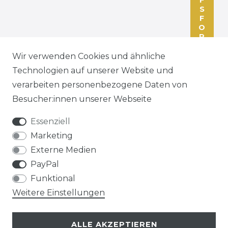
S
F
O
R
M
U
Wir verwenden Cookies und ähnliche
L
Technologien auf unserer Website und
A
R
verarbeiten personenbezogene Daten von
Besucher:innen unserer Webseite
Essenziell
Marketing
ZAHLEN SIE BEQUEM PER
Externe Medien
PayPal
Funktional
Weitere Einstellungen
ALLE AKZEPTIEREN