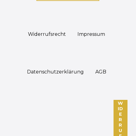
Widerrufs­recht
Impressum
Daten­schutz­erklärung
AGB
W
ID
E
R
R
U
F